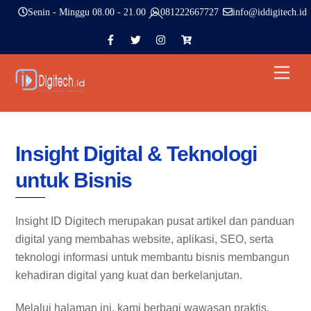
Skip
Back
Senin - Minggu 08.00 - 21.00
081222667727
info@iddigitech.id
to
To
content
ID
ID
ID
Pesanan
Top
Digitech
Digitech
Digitech
Men
Facebook
X
Instagram
Insight Digital & Teknologi
untuk Bisnis
Insight ID Digitech merupakan pusat artikel dan panduan
digital yang membahas website, aplikasi, SEO, serta
teknologi informasi untuk membantu bisnis membangun
kehadiran digital yang kuat dan berkelanjutan.
Melalui halaman ini, kami berbagi wawasan praktis,