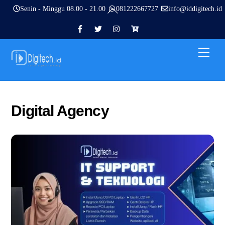
Skip
Back
Senin - Minggu 08.00 - 21.00
081222667727
info@iddigitech.id
to
To
content
ID
ID
ID
Pesanan
Top
Digitech
Digitech
Digitech
Men
Facebook
X
Instagram
Digital Agency